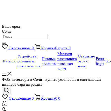
Ваш город
Сочи
Отложенные
0
Корзина
0
пуста
0
Магазин
Устройства
Открытие
Пивные
разливного
Ролл-
Каталог
розлива и
бара с
Ко
колонны
пива под
бары
пеногасители
нуля
ключ
ФОБ-детекторы в Сочи - купить установки и системы для
пивного бара на розлив
Отложенные
0
Корзина
0
0