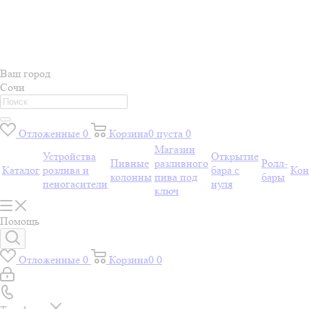
Ваш город
Сочи
Отложенные
0
Корзина
0
пуста
0
Магазин
Устройства
Открытие
Пивные
разливного
Ролл-
Каталог
розлива и
бара с
Кон
колонны
пива под
бары
пеногасители
нуля
ключ
Помощь
Отложенные
0
Корзина
0
0