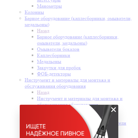
Манометры
Колонны
Барное оборудование (каплесборники, омыватели,
медальоны)
Назад
Барное оборудование (каплесборники,
омыватели, медальоны)
Омыватели бокалов
Каплесборники
Медальоны
Закрутки для пробок
ФОБ-детекторы
Инструмент и материалы для монтажа и
обслуживания оборудования
Назад
Инструмент и материалы для монтажа и
обслуживания оборудования
×
Хомуты, разветвители, соединители
Назад
Хомуты, разветвители, соединители
Разветвители
Быстросъемные соединения