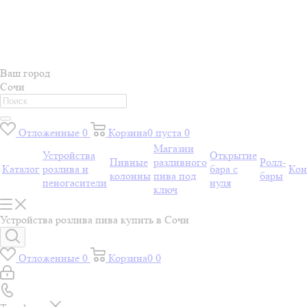
Ваш город
Сочи
Отложенные
0
Корзина
0
пуста
0
Магазин
Устройства
Открытие
Пивные
разливного
Ролл-
Каталог
розлива и
бара с
Кон
колонны
пива под
бары
пеногасители
нуля
ключ
Устройства розлива пива купить в Сочи
Отложенные
0
Корзина
0
0